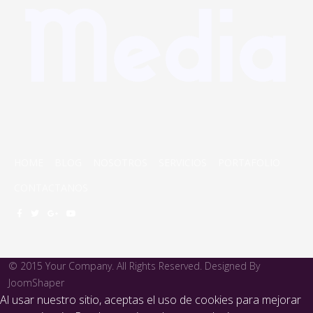
HOME
BLOG
NOSOTROS
SERVICIOS
PORTAFOLIO
CONTACTANOS
© 2015 Your Company. All Rights Reserved. Designed By
JoomShaper
Al usar nuestro sitio, aceptas el uso de cookies para mejorar