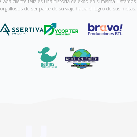
Cada cliente feliz es una historia de éxito en sí misma. Estamos
orgullosos de ser parte de su viaje hacia el logro de sus metas.